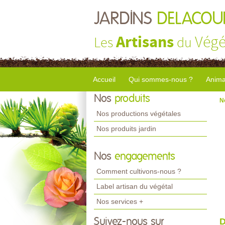
JARDINS
DELACOU
Artisans
Végé
Les
du
Accueil
Qui sommes-nous ?
Anima
Nos
produits
N
Nos productions végétales
Nos produits jardin
Nos
engagements
Comment cultivons-nous ?
Label artisan du végétal
Nos services +
Suivez-nous sur
D