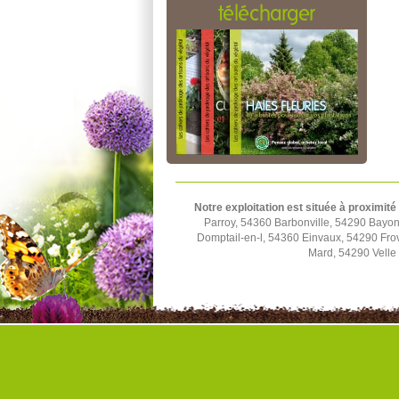
télécharger
Notre exploitation est située à proximité
Parroy, 54360 Barbonville, 54290 Bayon
Domptail-en-l, 54360 Einvaux, 54290 Fro
Mard, 54290 Velle 