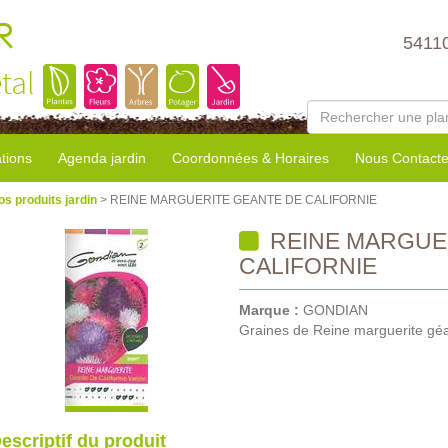
R
5411
tal
tions
Agenda jardin
Coordonnées & Horaires
Nous Contacte
os produits jardin
> REINE MARGUERITE GEANTE DE CALIFORNIE
REINE MARGUE
CALIFORNIE
Marque :
GONDIAN
Graines de Reine marguerite géa
escriptif du produit