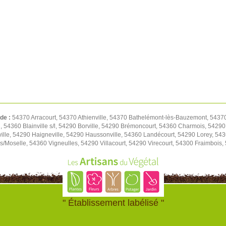
 de :
54370 Arracourt, 54370 Athienville, 54370 Bathelémont-lès-Bauzemont, 543
, 54360 Blainville s/l, 54290 Borville, 54290 Brémoncourt, 54360 Charmois, 542
ville, 54290 Haigneville, 54290 Haussonville, 54360 Landécourt, 54290 Lorey, 5
s/Moselle, 54360 Vigneulles, 54290 Villacourt, 54290 Virecourt, 54300 Fraimbois,
" Établissement labélisé "