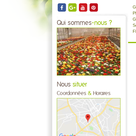
G
P
G
Qui sommes
-nous ?
S
F
Nous
situer
Coordonnées
&
Horaires