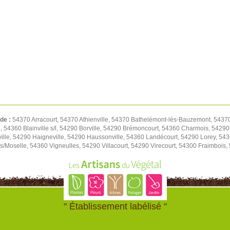
 de :
54370 Arracourt, 54370 Athienville, 54370 Bathelémont-lès-Bauzemont, 543
, 54360 Blainville s/l, 54290 Borville, 54290 Brémoncourt, 54360 Charmois, 542
ville, 54290 Haigneville, 54290 Haussonville, 54360 Landécourt, 54290 Lorey, 5
s/Moselle, 54360 Vigneulles, 54290 Villacourt, 54290 Virecourt, 54300 Fraimbois,
" Établissement labélisé "