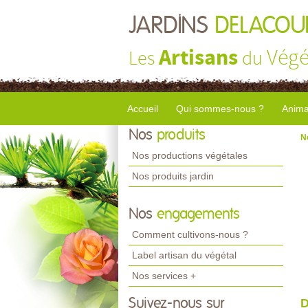
JARDINS
DELACOU
Artisans
Végé
Les
du
Accueil
Qui sommes-nous ?
Anima
Nos
produits
N
Nos productions végétales
Nos produits jardin
Nos
engagements
Comment cultivons-nous ?
Label artisan du végétal
Nos services +
Suivez-nous sur
D