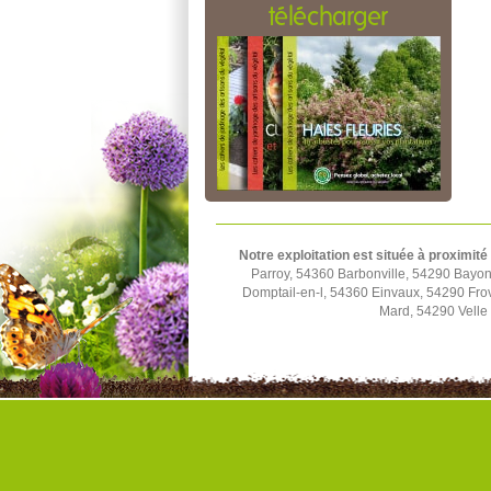
télécharger
Notre exploitation est située à proximité
Parroy, 54360 Barbonville, 54290 Bayon
Domptail-en-l, 54360 Einvaux, 54290 Fro
Mard, 54290 Velle 