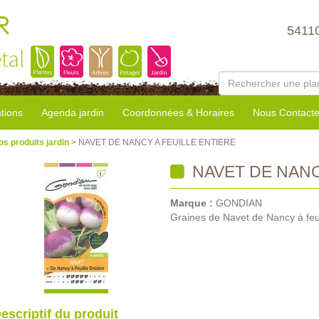
R
5411
tal
tions
Agenda jardin
Coordonnées & Horaires
Nous Contacte
os produits jardin
> NAVET DE NANCY A FEUILLE ENTIERE
NAVET DE NANC
Marque :
GONDIAN
Graines de Navet de Nancy à feui
escriptif du produit