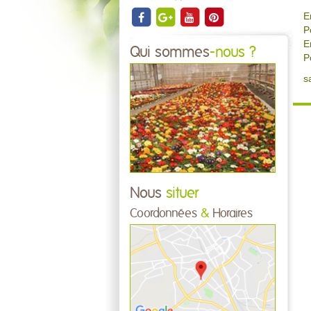
E
P
E
Qui sommes
-nous ?
P
s
Nous
situer
Coordonnées
&
Horaires