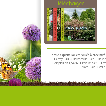
télécharger
Notre exploitation est située à proximité
Parroy, 54360 Barbonville, 54290 Bayon
Domptail-en-l, 54360 Einvaux, 54290 Fro
Mard, 54290 Velle 