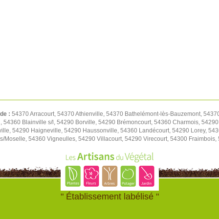
 de :
54370 Arracourt, 54370 Athienville, 54370 Bathelémont-lès-Bauzemont, 543
, 54360 Blainville s/l, 54290 Borville, 54290 Brémoncourt, 54360 Charmois, 542
ville, 54290 Haigneville, 54290 Haussonville, 54360 Landécourt, 54290 Lorey, 5
s/Moselle, 54360 Vigneulles, 54290 Villacourt, 54290 Virecourt, 54300 Fraimbois,
" Établissement labélisé "