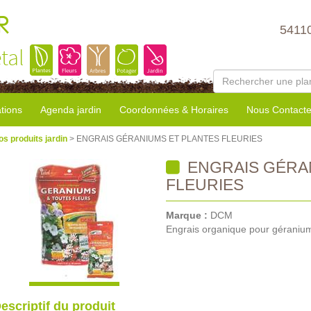
R
5411
tal
tions
Agenda jardin
Coordonnées & Horaires
Nous Contacte
os produits jardin
> ENGRAIS GÉRANIUMS ET PLANTES FLEURIES
ENGRAIS GÉRA
FLEURIES
Marque :
DCM
Engrais organique pour géraniums
escriptif du produit