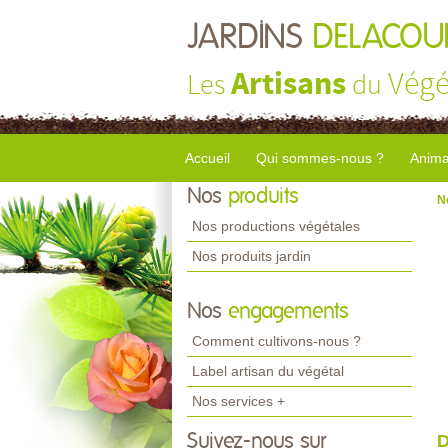
JARDINS
DELACOU
Artisans
Végé
Les
du
Accueil
Qui sommes-nous ?
Anima
Nos
produits
N
Nos productions végétales
Nos produits jardin
Nos
engagements
Comment cultivons-nous ?
Label artisan du végétal
Nos services +
Suivez-nous sur
D