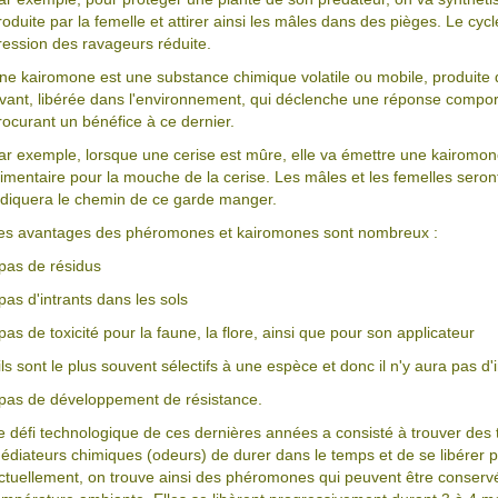
roduite par la femelle et attirer ainsi les mâles dans des pièges. Le cyc
ression des ravageurs réduite.
ne kairomone est une substance chimique volatile ou mobile, produite dan
ivant, libérée dans l'environnement, qui déclenche une réponse compo
rocurant un bénéfice à ce dernier.
ar exemple, lorsque une cerise est mûre, elle va émettre une kairomon
limentaire pour la mouche de la cerise. Les mâles et les femelles seront 
ndiquera le chemin de ce garde manger.
es avantages des phéromones et kairomones sont nombreux :
 pas de résidus
 pas d'intrants dans les sols
 pas de toxicité pour la faune, la flore, ainsi que pour son applicateur
 ils sont le plus souvent sélectifs à une espèce et donc il n'y aura pas d
 pas de développement de résistance.
e défi technologique de ces dernières années a consisté à trouver des
édiateurs chimiques (odeurs) de durer dans le temps et de se libérer 
ctuellement, on trouve ainsi des phéromones qui peuvent être conserv