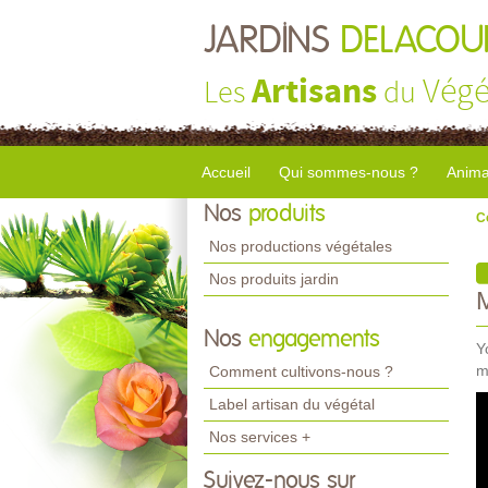
JARDINS
DELACOU
Artisans
Végé
Les
du
Accueil
Qui sommes-nous ?
Anima
Nos
produits
C
Nos productions végétales
Nos produits jardin
Nos
engagements
Y
m
Comment cultivons-nous ?
Label artisan du végétal
Nos services +
Suivez-nous sur