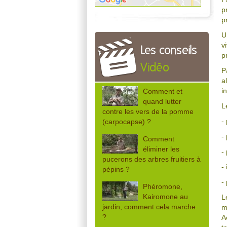
p
p
U
v
Les conseils
p
Vidéo
P
a
i
Comment et
quand lutter
L
contre les vers de la pomme
-
(carpocapse) ?
-
Comment
éliminer les
-
pucerons des arbres fruitiers à
-
pépins ?
-
Phéromone,
Kairomone au
L
jardin, comment cela marche
m
?
A