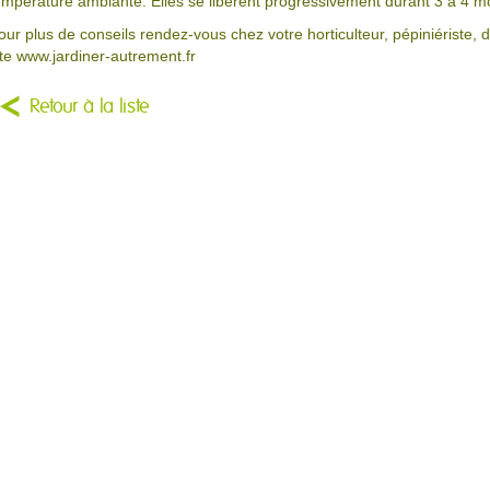
empérature ambiante. Elles se libèrent progressivement durant 3 à 4 mo
our plus de conseils rendez-vous chez votre horticulteur, pépiniériste, d
ite www.jardiner-autrement.fr
Retour à la liste