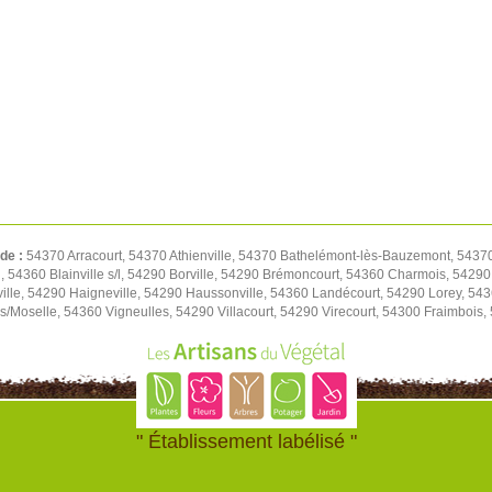
 de :
54370 Arracourt, 54370 Athienville, 54370 Bathelémont-lès-Bauzemont, 543
, 54360 Blainville s/l, 54290 Borville, 54290 Brémoncourt, 54360 Charmois, 542
ville, 54290 Haigneville, 54290 Haussonville, 54360 Landécourt, 54290 Lorey, 5
s/Moselle, 54360 Vigneulles, 54290 Villacourt, 54290 Virecourt, 54300 Fraimbois,
" Établissement labélisé "