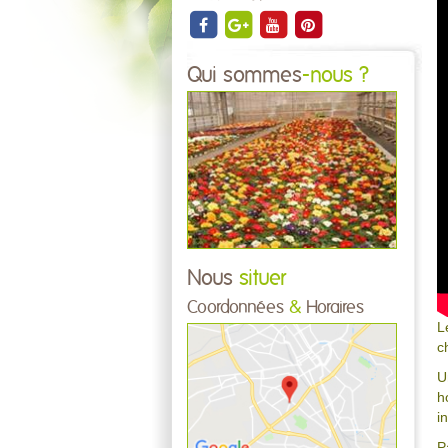
Qui sommes
-nous ?
Nous
situer
Coordonnées
&
Horaires
L
c
U
h
i
P