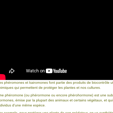
es phéromones et kairomones font partie des produits de biocontrôle util
himiques qui permettent de protéger les plantes et nos cultures.
ne phéromone (ou phérormone ou encore phérohormone) est une sub
ormones, émise par la plupart des animaux et certains végétaux, et q
ndividus d'une même espèce.
ar exemple, pour protéger une plante de son prédateur, on va synthéti