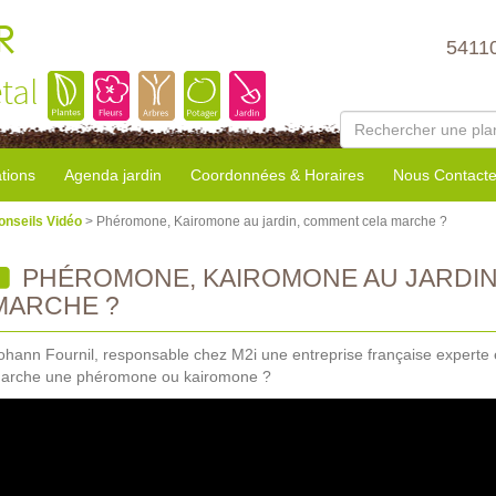
R
5411
tal
tions
Agenda jardin
Coordonnées & Horaires
Nous Contacte
onseils Vidéo
> Phéromone, Kairomone au jardin, comment cela marche ?
PHÉROMONE, KAIROMONE AU JARDIN
MARCHE ?
ohann Fournil, responsable chez M2i une entreprise française exper
arche une phéromone ou kairomone ?