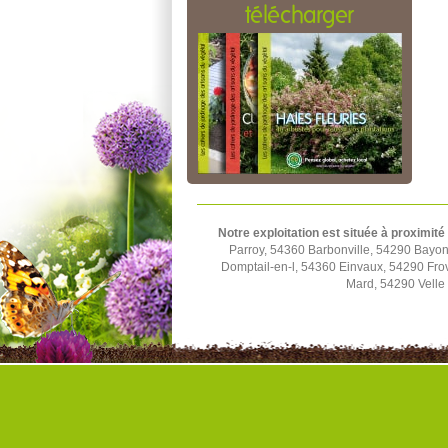
télécharger
Notre exploitation est située à proximité
Parroy, 54360 Barbonville, 54290 Bayon
Domptail-en-l, 54360 Einvaux, 54290 Fro
Mard, 54290 Velle 