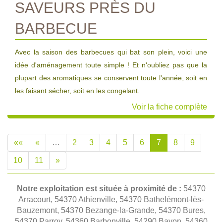
SAVEURS PRÈS DU
BARBECUE
Avec la saison des barbecues qui bat son plein, voici une
idée d'aménagement toute simple ! Et n'oubliez pas que la
plupart des aromatiques se conservent toute l'année, soit en
les faisant sécher, soit en les congelant.
Voir la fiche complète
««
«
…
2
3
4
5
6
7
8
9
10
11
»
Notre exploitation est située à proximité de :
54370
Arracourt, 54370 Athienville, 54370 Bathelémont-lès-
Bauzemont, 54370 Bezange-la-Grande, 54370 Bures,
54370 Parroy, 54360 Barbonville, 54290 Bayon, 54360