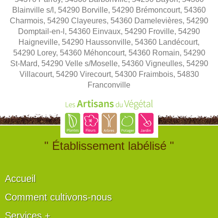
Blainville s/l, 54290 Borville, 54290 Brémoncourt, 54360
Charmois, 54290 Clayeures, 54360 Damelevières, 54290
Domptail-en-l, 54360 Einvaux, 54290 Froville, 54290
Haigneville, 54290 Haussonville, 54360 Landécourt,
54290 Lorey, 54360 Méhoncourt, 54360 Romain, 54290
St-Mard, 54290 Velle s/Moselle, 54360 Vigneulles, 54290
Villacourt, 54290 Virecourt, 54300 Fraimbois, 54830
Franconville
" Établissement labélisé "
Accueil
Comment cultivons-nous
Services +