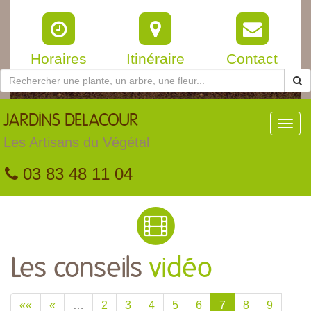
Horaires
Itinéraire
Contact
JARDINS
DELACOUR
Toggl
navig
Les Artisans du Végétal
03 83 48 11 04
Les conseils
vidéo
««
«
…
2
3
4
5
6
7
8
9