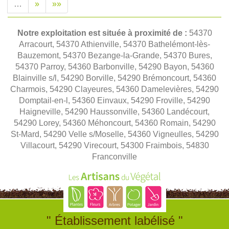
…
»
»»
Notre exploitation est située à proximité de :
54370
Arracourt, 54370 Athienville, 54370 Bathelémont-lès-
Bauzemont, 54370 Bezange-la-Grande, 54370 Bures,
54370 Parroy, 54360 Barbonville, 54290 Bayon, 54360
Blainville s/l, 54290 Borville, 54290 Brémoncourt, 54360
Charmois, 54290 Clayeures, 54360 Damelevières, 54290
Domptail-en-l, 54360 Einvaux, 54290 Froville, 54290
Haigneville, 54290 Haussonville, 54360 Landécourt,
54290 Lorey, 54360 Méhoncourt, 54360 Romain, 54290
St-Mard, 54290 Velle s/Moselle, 54360 Vigneulles, 54290
Villacourt, 54290 Virecourt, 54300 Fraimbois, 54830
Franconville
" Établissement labélisé "